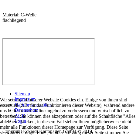
Material: C-Welle
flachliegend
Sitemap
Impressum
Wir setzen auf unserer Website Cookies ein. Einige von ihnen sind
Haftungsausschluss
essenziell (z.B. für das Funktionieren dieser Website), während andere
Datenschutz
uns helfen unser Onlineangebot zu verbessern und wirtschaftlich zu
AGB
betreiben. Sie können dies akzeptieren oder auf die Schaltfläche "Alles
Login
ablehnen" klicken, in diesem Fall stehen Ihnen möglicherweise nicht
mehr alle Funktionen dieser Homepage zur Verfügung. Diese Seite
Copyright Eckardt Kartonagen GmbH © 2019.
verwendet Google Fonts, mit der Nutzung dieser Seite stimmen Sie